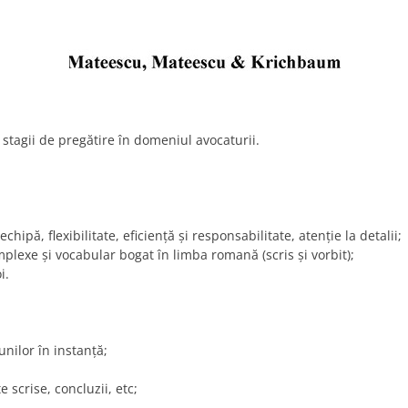
stagii de pregătire în domeniul avocaturii.
chipă, flexibilitate, eficienţă şi responsabilitate, atenţie la detalii;
mplexe şi vocabular bogat în limba romană (scris şi vorbit);
i.
nilor în instanţă;
 scrise, concluzii, etc;