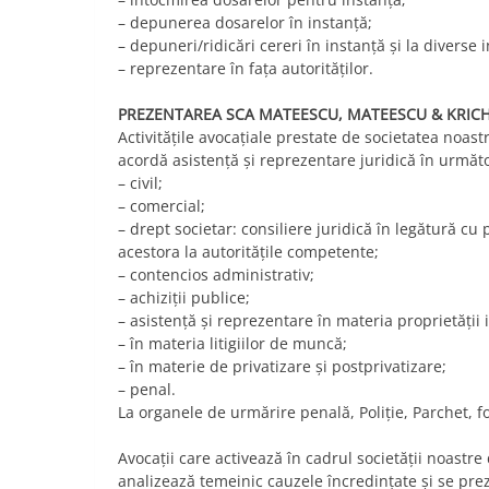
– depunerea dosarelor în instanţă;
– depuneri/ridicări cereri în instanţă şi la diverse in
– reprezentare în faţa autorităţilor.
PREZENTAREA SCA MATEESCU, MATEESCU & KRI
Activităţile avocaţiale prestate de societatea noas
acordă asistenţă şi reprezentare juridică în următ
– civil;
– comercial;
– drept societar: consiliere juridică în legătură cu
acestora la autorităţile competente;
– contencios administrativ;
– achiziţii publice;
– asistenţă şi reprezentare în materia proprietăţii 
– în materia litigiilor de muncă;
– în materie de privatizare şi postprivatizare;
– penal.
La organele de urmărire penală, Poliţie, Parchet, f
Avocaţii care activează în cadrul societăţii noastre
analizează temeinic cauzele încredinţate şi se pre