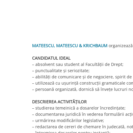
Link
MATEESCU, MATEESCU & KRICHBAUM
organizează 
CANDIDATUL IDEAL
– absolvent sau student al Facultăţii de Drept;
– punctualitate şi seriozitate;
– abilităţi de comunicare şi de negociere, spirit de e
– utilizează cu uşurinţă construcţii gramaticale co
– persoană organizată, dornică să înveţe lucruri no
DESCRIEREA ACTIVITĂȚILOR
– studierea temeinică a dosarelor încredinţate;
– documentarea juridică în vederea formulării acţiu
– urmărirea modificărilor legislative;
– redactarea de cereri de chemare în judecată, note
– întocmirea dosarelor pentru instanţă;