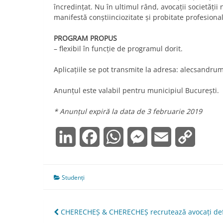
încredinţat. Nu în ultimul rând, avocaţii societăţii
manifestă conştiinciozitate şi probitate profesional
PROGRAM PROPUS
– flexibil în funcţie de programul dorit.
Aplicaţiile se pot transmite la adresa:
alecsandru
Anunțul este valabil pentru municipiul București.
* Anunțul expiră la data de 3 februarie 2019
LinkedIn
Facebook
WhatsApp
Messenger
Email
Copy
Link
Studenți
Navigare
CHERECHEȘ & CHERECHEȘ recrutează avocați defi