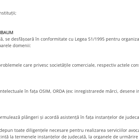
stituţii;
CHBAUM
tră, se desfăşoară în conformitate cu Legea 51/1995 pentru organizare
oarele domenii:
 problemele care privesc societăţile comerciale, respectiv actele cons
intelectuale în faţa OSIM, ORDA (ex: inregistrarede mărci, desene ind
ormulează plângeri şi acordă asistenţă în faţa instanţelor de judeca
 depun toate diligenţele necesare pentru realizarea serviciilor avoc
zintă la termenele instanţelor de judecată, la organele de urmărire