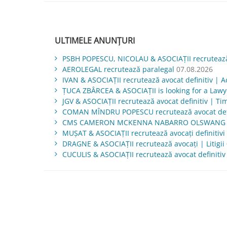
în
articole
ULTIMELE ANUNȚURI
PSBH POPESCU, NICOLAU & ASOCIAȚII recrutează 
AEROLEGAL recrutează paralegal
07.08.2026
IVAN & ASOCIAŢII recrutează avocat definitiv | Ac
ŢUCA ZBÂRCEA & ASOCIAŢII is looking for a Law
JGV & ASOCIAŢII recrutează avocat definitiv | Ti
COMAN MÎNDRU POPESCU recrutează avocat defi
CMS CAMERON MCKENNA NABARRO OLSWANG is lo
MUŞAT & ASOCIAŢII recrutează avocați definitivi 
DRAGNE & ASOCIAȚII recrutează avocați | Litigii
CUCULIS & ASOCIAȚII recrutează avocat definitiv