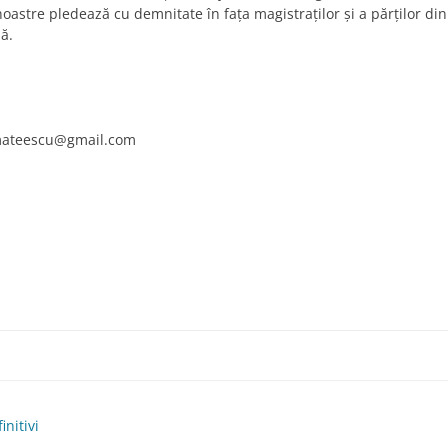
 noastre pledează cu demnitate în faţa magistraţilor şi a părţilor di
ă.
mateescu@gmail.com
nitivi