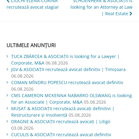
Navigare
CIUCHI ELENA-CORINA
SCHOENHERR & ASOCIAȚII is
recrutează avocat stagiar
looking for an Attorney at Law
în
| Real Estate
articole
ULTIMELE ANUNȚURI
ŢUCA ZBÂRCEA & ASOCIAŢII is looking for a Lawyer |
Corporate, M&A
06.08.2026
JGV & ASOCIAŢII recrutează avocat definitiv | Timișoara
06.08.2026
COMAN MÎNDRU POPESCU recrutează avocat definitiv
06.08.2026
CMS CAMERON MCKENNA NABARRO OLSWANG is looking
for an Associate | Corporate, M&A
05.08.2026
MUŞAT & ASOCIAŢII recrutează avocați definitivi |
Restructurare și Insolvență
05.08.2026
DRAGNE & ASOCIAȚII recrutează avocați | Litigii
03.08.2026
CUCULIS & ASOCIAȚII recrutează avocat definitiv