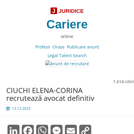
J
JURIDICE
Cariere
online
Profesii
Oraşe
Publicare anunţ
Legal Talent Search
1.614 citiri
CIUCHI ELENA-CORINA
recrutează avocat definitiv
13.12.2023
LinkedIn
Facebook
WhatsApp
Messenger
Email
Copy