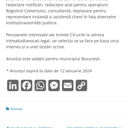
redactare notificări, redactare acte pentru operațiuni
Registrul Comerțului, consultanță, deplasare pentru
reprezentare instanță și asistență client în fața diverselor
instituții/autorități publice.
Persoanele interesate vor trimite CV-urile la adresa
intreaba@avocati.legal
, iar selecția se va face pe baza unui
interviu și a unei testări scrise.
Anunțul este valabil pentru municipiul București.
* Anunțul expiră la data de 12 ianuarie 2024
LinkedIn
Facebook
WhatsApp
Messenger
Email
Copy
Link
Avocați