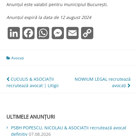
Anunţul este valabil pentru municipiul Bucureşti.
Anunţul expiră la data de 12 august 2024
LinkedIn
Facebook
WhatsApp
Messenger
Email
Copy
Link
Avocați
Navigare
CUCULIS & ASOCIAȚII
NOWIUM LEGAL recrutează
recrutează avocat | Litigii
avocați
în
articole
ULTIMELE ANUNȚURI
PSBH POPESCU, NICOLAU & ASOCIAȚII recrutează avocat
definitiv
07.08.2026