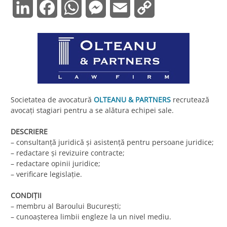
LinkedIn
Facebook
WhatsApp
Messenger
Email
Copy
Link
Societatea de avocatură
OLTEANU & PARTNERS
recrutează
avocați stagiari pentru a se alătura echipei sale.
DESCRIERE
– consultanță juridică şi asistență pentru persoane juridice;
– redactare şi revizuire contracte;
– redactare opinii juridice;
– verificare legislație.
CONDIȚII
– membru al Baroului Bucureşti;
– cunoașterea limbii engleze la un nivel mediu.