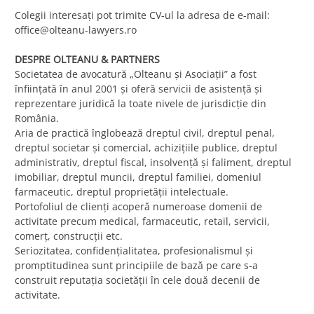
Colegii interesați pot trimite CV-ul la adresa de e-mail:
office@olteanu-lawyers.ro
DESPRE OLTEANU & PARTNERS
Societatea de avocatură „Olteanu și Asociații” a fost
înființată în anul 2001 şi oferă servicii de asistență și
reprezentare juridică la toate nivele de jurisdicție din
România.
Aria de practică înglobează dreptul civil, dreptul penal,
dreptul societar și comercial, achizițiile publice, dreptul
administrativ, dreptul fiscal, insolvență și faliment, dreptul
imobiliar, dreptul muncii, dreptul familiei, domeniul
farmaceutic, dreptul proprietății intelectuale.
Portofoliul de clienți acoperă numeroase domenii de
activitate precum medical, farmaceutic, retail, servicii,
comerț, construcții etc.
Seriozitatea, confidențialitatea, profesionalismul și
promptitudinea sunt principiile de bază pe care s-a
construit reputația societății în cele două decenii de
activitate.