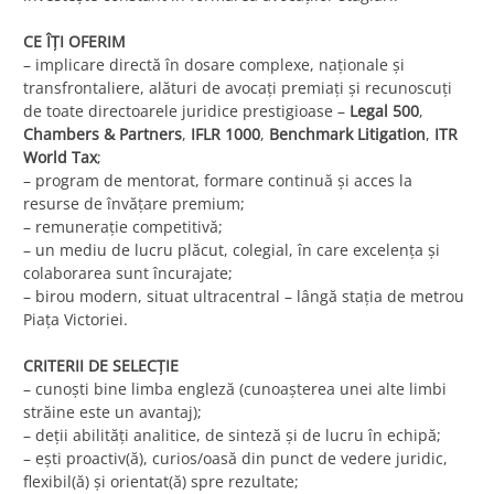
CE ÎȚI OFERIM
– implicare directă în dosare complexe, naționale și
transfrontaliere, alături de avocați premiați și recunoscuți
de toate directoarele juridice prestigioase –
Legal 500
,
Chambers & Partners
,
IFLR 1000
,
Benchmark Litigation
,
ITR
World Tax
;
– program de mentorat, formare continuă și acces la
resurse de învățare premium;
– remunerație competitivă;
– un mediu de lucru plăcut, colegial, în care excelența și
colaborarea sunt încurajate;
– birou modern, situat ultracentral – lângă stația de metrou
Piața Victoriei.
CRITERII DE SELECȚIE
– cunoști bine limba engleză (cunoașterea unei alte limbi
străine este un avantaj);
– deții abilități analitice, de sinteză și de lucru în echipă;
– ești proactiv(ă), curios/oasă din punct de vedere juridic,
flexibil(ă) și orientat(ă) spre rezultate;