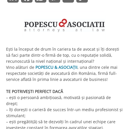
Link
Ești la început de drum în cariera ta de avocat și îți dorești
să faci parte dintr-o firmă de top, cu o reputație solidă,
recunoscută la nivel național și internațional?
Vino alături de
POPESCU & ASOCIAȚII
, una dintre cele mai
respectate societăți de avocatură din România, firmă full-
service aflată în prima linie a avocaturii de business!
TE POTRIVEȘTI PERFECT DACĂ
– ești o persoană ambițioasă, motivată și pasionată de
drept;
– îţi dorești o carieră de succes într-un mediu profesionist și
stimulant;
– ești pregătit(ă) să te dezvolți în cadrul unei echipe care
investește constant în formarea avocaților stagiari.