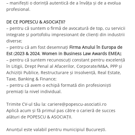
– manifești o dorință autentică de a învăța și de a evolua
profesional.
DE CE POPESCU & ASOCIAȚII?
– pentru că suntem o firmă de avocatură de top, cu servicii
integrate și portofoliu impresionant de clienți din industrii
diverse;
– pentru că am fost desemnați
Firma Anului în Europa de
Est
(
2023 & 2024
,
Women in Business Law Awards EMEA
);
– pentru că suntem recunoscuți constant pentru excelență
în Litigii, Drept Penal al Afacerilor, Corporate/M&A, PPP și
Achiziții Publice, Restructurare și Insolvență, Real Estate,
Taxe, Banking & Finance;
– pentru că avem o echipă formată din profesioniști
premiați la nivel individual.
Trimite CV-ul tău la:
cariere@popescu-asociatii.ro
Aplică acum și fă primul pas către o carieră de succes
alături de POPESCU & ASOCIAȚII.
Anunțul este valabil pentru municipiul București.