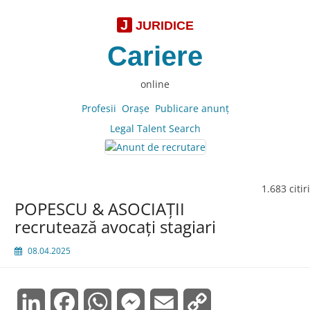
J
JURIDICE
Cariere
online
Profesii
Oraşe
Publicare anunţ
Legal Talent Search
1.683 citiri
POPESCU & ASOCIAŢII
recrutează avocaţi stagiari
08.04.2025
LinkedIn
Facebook
WhatsApp
Messenger
Email
Copy