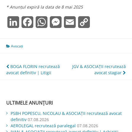
* Anunțul expiră la data de 8 mai 2025
LinkedIn
Facebook
WhatsApp
Messenger
Email
Copy
Link
Avocați
Navigare
BOGA FLORIN recrutează
JGV & ASOCIAŢII recrutează
avocat definitiv | Litigii
avocat stagiar
în
articole
ULTIMELE ANUNȚURI
PSBH POPESCU, NICOLAU & ASOCIAȚII recrutează avocat
definitiv
07.08.2026
AEROLEGAL recrutează paralegal
07.08.2026
IVAN & ASOCIAŢII recrutează avocat definitiv | Achiziții