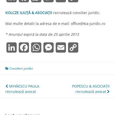
Link
KOLCZE ILIUȚĂ & ASOCIAȚII
recrutează consilier juridic.
Mai multe detalii la adresa de e-mail:
office@kia-juridic.ro
* Anunțul expiră la data de 25 aprilie 2013
LinkedIn
Facebook
WhatsApp
Messenger
Email
Copy
Link
Consilieri juridici
Navigare
MIHĂESCU PAULA
POPESCU & ASOCIAȚII
recrutează avocat
recrutează avocat
în
articole