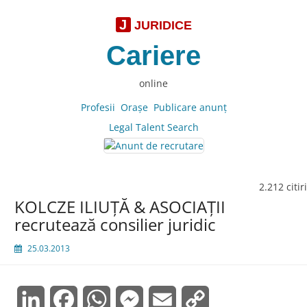
J
JURIDICE
Cariere
online
Profesii
Oraşe
Publicare anunţ
Legal Talent Search
2.212 citiri
KOLCZE ILIUȚĂ & ASOCIAȚII
recrutează consilier juridic
25.03.2013
LinkedIn
Facebook
WhatsApp
Messenger
Email
Copy