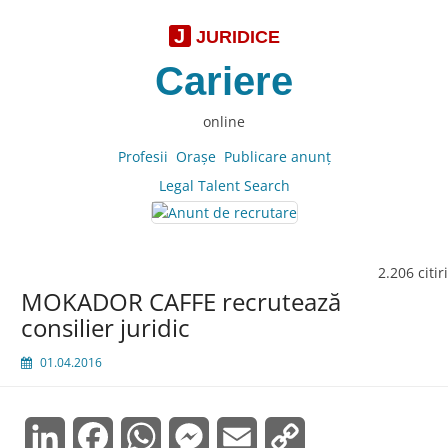
J
JURIDICE
Cariere
online
Profesii
Oraşe
Publicare anunţ
Legal Talent Search
2.206 citiri
MOKADOR CAFFE recrutează
consilier juridic
01.04.2016
LinkedIn
Facebook
WhatsApp
Messenger
Email
Copy