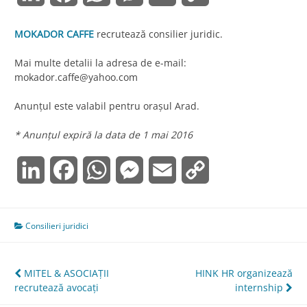
Link
MOKADOR CAFFE
recrutează consilier juridic.
Mai multe detalii la adresa de e-mail:
mokador.caffe@yahoo.com
Anunțul este valabil pentru orașul Arad.
* Anunțul expiră la data de 1 mai 2016
LinkedIn
Facebook
WhatsApp
Messenger
Email
Copy
Link
Consilieri juridici
Navigare
MITEL & ASOCIAŢII
HINK HR organizează
recrutează avocaţi
internship
în