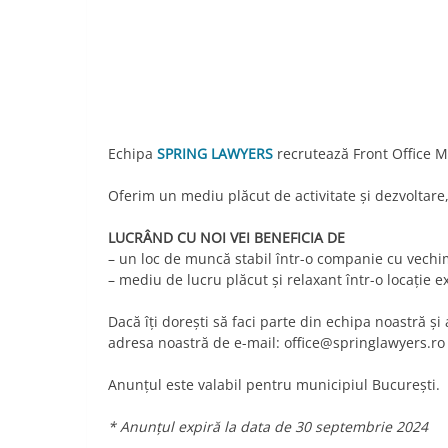
Link
Echipa
SPRING LAWYERS
recrutează Front Office 
Oferim un mediu plăcut de activitate şi dezvoltare, 
LUCRÂND CU NOI VEI BENEFICIA DE
– un loc de muncă stabil într-o companie cu vechim
– mediu de lucru plăcut şi relaxant într-o locaţie ex
Dacă îţi doreşti să faci parte din echipa noastră şi 
adresa noastră de e-mail:
office@springlawyers.ro
Anunțul este valabil pentru municipiul București.
* Anunțul expiră la data de 30 septembrie 2024