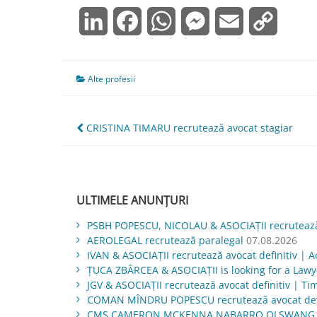
LinkedIn
Facebook
WhatsApp
Messenger
Email
Copy
Link
Alte profesii
Navigare
CRISTINA TIMARU recrutează avocat stagiar
în
articole
ULTIMELE ANUNȚURI
PSBH POPESCU, NICOLAU & ASOCIAȚII recrutează 
AEROLEGAL recrutează paralegal
07.08.2026
IVAN & ASOCIAŢII recrutează avocat definitiv | Ac
ŢUCA ZBÂRCEA & ASOCIAŢII is looking for a Law
JGV & ASOCIAŢII recrutează avocat definitiv | Ti
COMAN MÎNDRU POPESCU recrutează avocat defi
CMS CAMERON MCKENNA NABARRO OLSWANG is lo