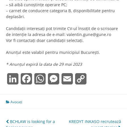
– să aibă cunoştinţe operare PC;
– carnet de conducere categoria B, disponibilitate pentru
deplasări.
Candidaţii interesaţi pot trimite CV-ul însoţit de o scrisoare
de intenţie la adresa de e-mail:
valentin.gune@gune.ro
Vor fi contactați doar candidații selectați.
Anunțul este valabil pentru municipiul București.
* Anunțul expiră la data de 29 mai 2023
LinkedIn
Facebook
WhatsApp
Messenger
Email
Copy
Link
Avocați
Navigare
BCHLAW is looking for a
KREDYT INKASO recrutează