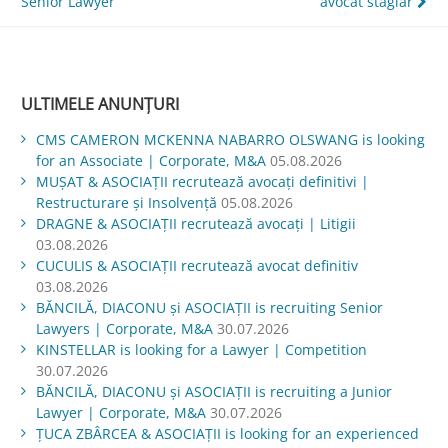
Senior Lawyer
avocat stagiar
în
articole
ULTIMELE ANUNȚURI
CMS CAMERON MCKENNA NABARRO OLSWANG is looking
for an Associate | Corporate, M&A
05.08.2026
MUŞAT & ASOCIAŢII recrutează avocați definitivi |
Restructurare și Insolvență
05.08.2026
DRAGNE & ASOCIAȚII recrutează avocați | Litigii
03.08.2026
CUCULIS & ASOCIAȚII recrutează avocat definitiv
03.08.2026
BĂNCILĂ, DIACONU și ASOCIAȚII is recruiting Senior
Lawyers | Corporate, M&A
30.07.2026
KINSTELLAR is looking for a Lawyer | Competition
30.07.2026
BĂNCILĂ, DIACONU și ASOCIAȚII is recruiting a Junior
Lawyer | Corporate, M&A
30.07.2026
ŢUCA ZBÂRCEA & ASOCIAŢII is looking for an experienced