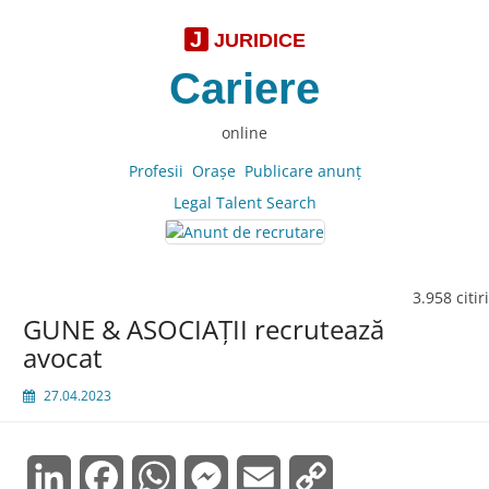
J
JURIDICE
Cariere
online
Profesii
Oraşe
Publicare anunţ
Legal Talent Search
3.958 citiri
GUNE & ASOCIAŢII recrutează
avocat
27.04.2023
LinkedIn
Facebook
WhatsApp
Messenger
Email
Copy