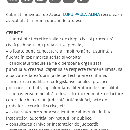
Link
Cabinet Individual de Avocat
LUPU PAULA-ALINA
recrutează
avocat aflat în primii doi ani de profesie.
CERINȚE
– cunoștințe teoretice solide de drept civil și procedură
civilă (cabinetul nu preia cauze penale);
– o foarte bună cunoaștere a limbii române, uşurinţă şi
fluenţă în exprimarea scrisă şi vorbită;
– candidatul trebuie să fie o persoană organizată,
punctuală, creativă, capabilă să respecte termene limită, să
aibă curiozitatea/dorința de perfecționare continuă;
– urmărirea modificărilor legislative, analiza practicii
judiciare, studiul și aprofundarea literaturii de specialitate;
– cunoașterea temeinică a dosarelor încredințate, redactare
cereri de chemare în judecată, întâmpinări, note de
probatorii, concluzii scrise, etc;
– asistarea/reprezentarea clienților cabinetului în fața
instanțelor, autorităților/instituțiilor publice;
– consultarea arhivelor instanțelor de judecată;