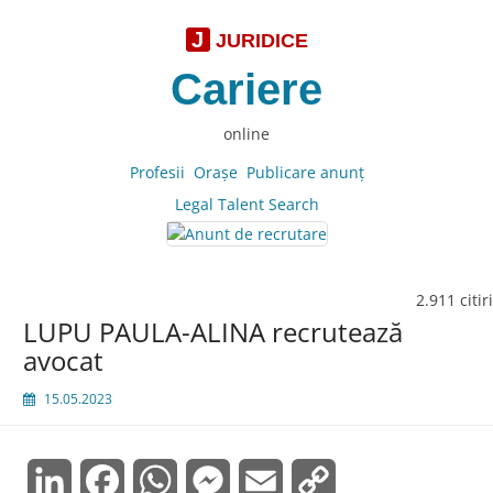
J
JURIDICE
Cariere
online
Profesii
Oraşe
Publicare anunţ
Legal Talent Search
2.911 citiri
LUPU PAULA-ALINA recrutează
avocat
15.05.2023
LinkedIn
Facebook
WhatsApp
Messenger
Email
Copy