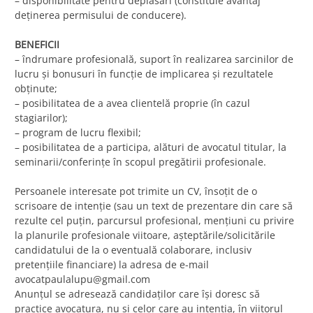
– disponibilitate pentru deplasări (constituie avantaj
deținerea permisului de conducere).
BENEFICII
– îndrumare profesională, suport în realizarea sarcinilor de
lucru și bonusuri în funcție de implicarea și rezultatele
obținute;
– posibilitatea de a avea clientelă proprie (în cazul
stagiarilor);
– program de lucru flexibil;
– posibilitatea de a participa, alături de avocatul titular, la
seminarii/conferințe în scopul pregătirii profesionale.
Persoanele interesate pot trimite un CV, însoțit de o
scrisoare de intenție (sau un text de prezentare din care să
rezulte cel puțin, parcursul profesional, mențiuni cu privire
la planurile profesionale viitoare, așteptările/solicitările
candidatului de la o eventuală colaborare, inclusiv
pretențiile financiare) la adresa de e-mail
avocatpaulalupu@gmail.com
Anunțul se adresează candidaților care își doresc să
practice avocatura, nu și celor care au intenția, în viitorul