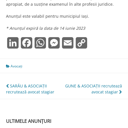
apropiat, de a susține examenul în alte profesii juridice.
Anunțul este valabil pentru municipiul Iași.
* Anunțul expiră la data de 14 iunie 2023
LinkedIn
Facebook
WhatsApp
Messenger
Email
Copy
Link
Avocați
Navigare
SARĂU & ASOCIAŢII
GUNE & ASOCIAŢII recrutează
recrutează avocat stagiar
avocat stagiar
în
articole
ULTIMELE ANUNȚURI