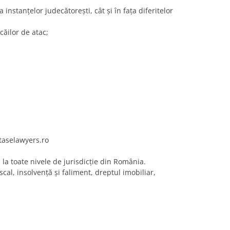
 instanțelor judecătorești, cât și în fața diferitelor
căilor de atac;
taselawyers.ro
 la toate nivele de jurisdicție din România.
scal, insolvență și faliment, dreptul imobiliar,