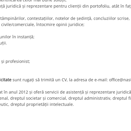
ă juridică și reprezentare pentru clienții din portofoliu, atât în fața
âmpinărilor, contestațiilor, notelor de şedinţă, concluziilor scrise, 
civile/comerciale, întocmire opinii juridice;
nilor în instanţă;
ţii.
și profesionist;
icitate
sunt rugaţi să trimită un CV, la adresa de e-mail:
office@nas
în anul 2012 şi oferă servicii de asistență și reprezentare juridică
enal, dreptul societar și comercial, dreptul administrativ, dreptul fi
tic, dreptul proprietății intelectuale.