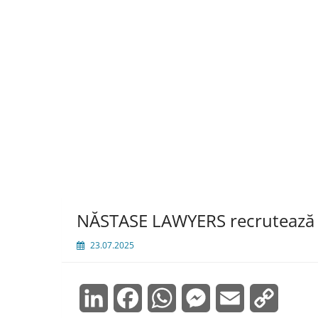
NĂSTASE LAWYERS recrutează av
23.07.2025
LinkedIn
Facebook
WhatsApp
Messenger
Email
Copy