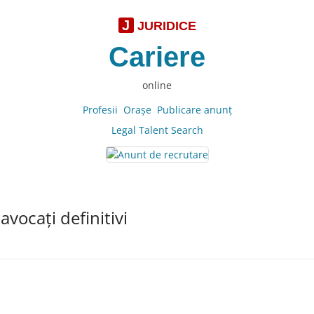
J
JURIDICE
Cariere
online
Profesii
Oraşe
Publicare anunţ
Legal Talent Search
ocaţi definitivi