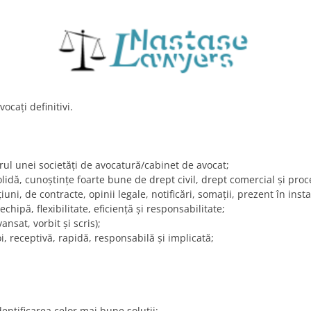
ocaţi definitivi.
rul unei societăți de avocatură/cabinet de avocat;
olidă, cunoştinţe foarte bune de drept civil, drept comercial și proce
iuni, de contracte, opinii legale, notificări, somaţii, prezent în ins
chipă, flexibilitate, eficienţă şi responsabilitate;
nsat, vorbit şi scris);
i, receptivă, rapidă, responsabilă și implicată;
entificarea celor mai bune soluţii;