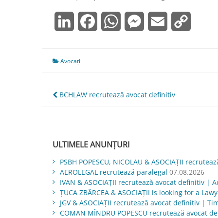
LinkedIn
Facebook
WhatsApp
Messenger
Email
Copy
Link
Avocați
Navigare
BCHLAW recrutează avocat definitiv
în
articole
ULTIMELE ANUNȚURI
PSBH POPESCU, NICOLAU & ASOCIAȚII recrutează 
AEROLEGAL recrutează paralegal
07.08.2026
IVAN & ASOCIAŢII recrutează avocat definitiv | Ac
ŢUCA ZBÂRCEA & ASOCIAŢII is looking for a Law
JGV & ASOCIAŢII recrutează avocat definitiv | Ti
COMAN MÎNDRU POPESCU recrutează avocat defi