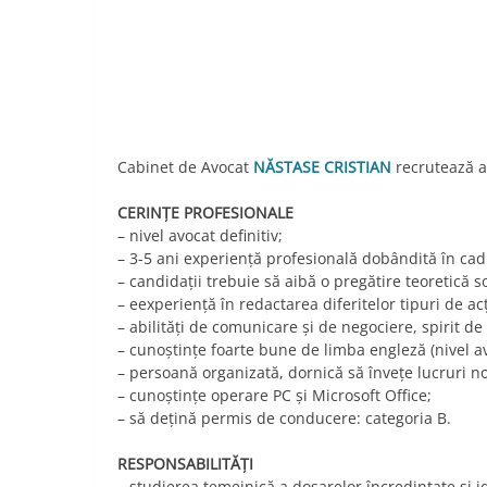
Link
Cabinet de Avocat
NĂSTASE CRISTIAN
recrutează av
CERINŢE PROFESIONALE
– nivel avocat definitiv;
– 3-5 ani experiență profesională dobândită în cad
– candidaţii trebuie să aibă o pregătire teoretică s
– eexperienţă în redactarea diferitelor tipuri de acţ
– abilităţi de comunicare şi de negociere, spirit de e
– cunoştinţe foarte bune de limba engleză (nivel ava
– persoană organizată, dornică să înveţe lucruri no
– cunoştinţe operare PC și Microsoft Office;
– să dețină permis de conducere: categoria B.
RESPONSABILITĂŢI
– studierea temeinică a dosarelor încredinţate şi id