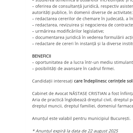
– oferirea de consultanță juridică, respectiv asistenț
autorități publice, în domenii diverse de activitate;
– redactarea cererilor de chemare în judecată, a înt
– redactarea, revizuirea și negocierea de contracte 
– urmărirea modificărilor legislative;
– documentarea juridică în vederea formulării acţiu
– redactare de cereri în instanţă şi la diverse institu
BENEFICII
– oportunitatea de a lucra într-un mediu stimulant 
– posibilități de avansare în cadrul firmei.
Candidaţii interesaţi
care îndeplinesc cerinţele sol
Cabinet de Avocat NĂSTASE CRISTIAN a fost înființat 
Aria de practică înglobează dreptul civil, dreptul p
dreptul muncii, dreptul familiei, domeniul farmaceu
Anunțul este valabil pentru municipiul București.
* Anunțul expiră la data de 22 august 2025