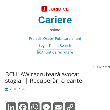
J
JURIDICE
Cariere
online
Profesii
Oraşe
Publicare anunţ
Legal Talent Search
1.987 citiri
BCHLAW recrutează avocat
stagiar | Recuperări creanțe
26.06.2026
LinkedIn
Facebook
WhatsApp
Messenger
Email
Copy