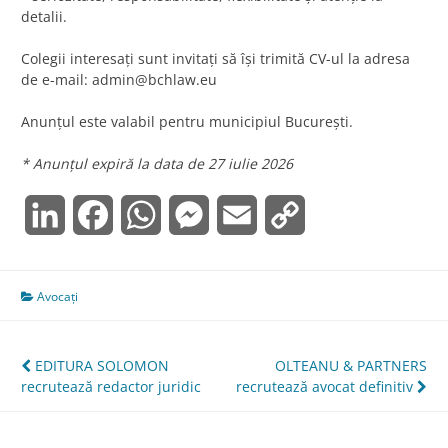
detalii.
Colegii interesați sunt invitați să își trimită CV-ul la adresa
de e-mail:
admin@bchlaw.eu
Anunțul este valabil pentru municipiul București.
* Anunțul expiră la data de 27 iulie 2026
LinkedIn
Facebook
WhatsApp
Messenger
Email
Copy
Link
Avocați
Navigare
EDITURA SOLOMON
OLTEANU & PARTNERS
recrutează redactor juridic
recrutează avocat definitiv
în
articole