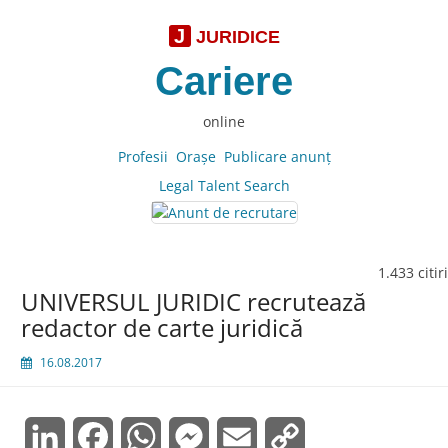
J
JURIDICE
Cariere
online
Profesii
Oraşe
Publicare anunţ
Legal Talent Search
1.433 citiri
UNIVERSUL JURIDIC recrutează
redactor de carte juridică
16.08.2017
LinkedIn
Facebook
WhatsApp
Messenger
Email
Copy