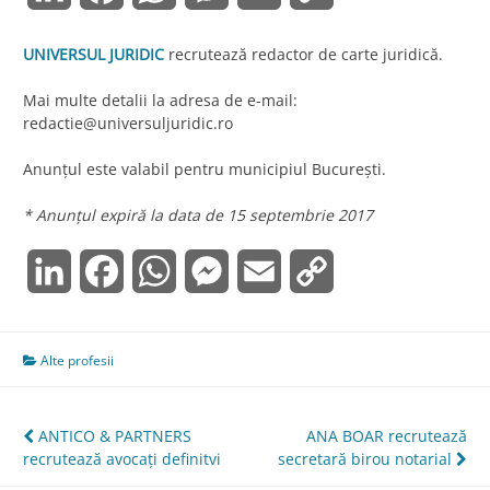
Link
UNIVERSUL JURIDIC
recrutează redactor de carte juridică.
Mai multe detalii la adresa de e-mail:
redactie@universuljuridic.ro
Anunțul este valabil pentru municipiul București.
* Anunțul expiră la data de 15 septembrie 2017
LinkedIn
Facebook
WhatsApp
Messenger
Email
Copy
Link
Alte profesii
Navigare
ANTICO & PARTNERS
ANA BOAR recrutează
recrutează avocaţi definitvi
secretară birou notarial
în